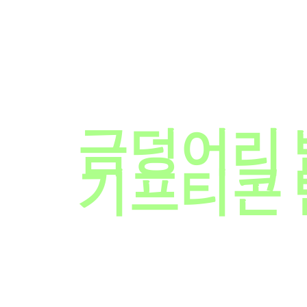
설문조사하
금덩어리 
기프티콘 
더브레인에서는 기프티콘에서부터 금덩어리까지 다양한