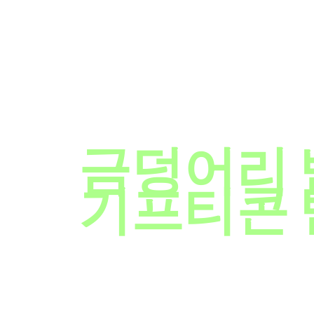
설문조사하
금덩어리 
기프티콘 
더브레인에서는 기프티콘에서부터 금덩어리까지 다양한