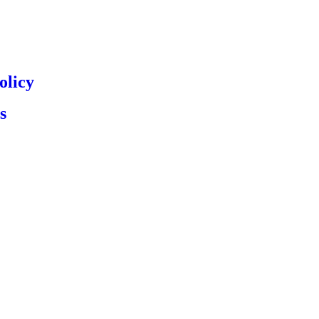
olicy
s