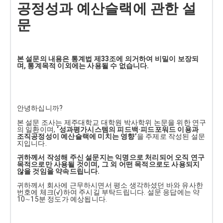
공정성과 예산슬랙에 관한 설
문
본 설문의 내용은 통계법 제33조에 의거하여 비밀이 보장되
며, 통계목적 이외에는 사용될 수 없습니다.
안녕하십니까?
본 설문 조사는 제주대학교 대학원 박사학위 논문을 위한 연구
의 일환이며,
‘성과평가시스템의 피드백·피드포워드 이용과
조직공정성이 예산슬랙에 미치는 영향’
을 주제로 작성된 설문
지입니다.
귀하께서 작성해 주신 설문지는 익명으로 처리되어 오직 연구
목적으로만 사용될 것이며, 그 외 어떤 목적으로도 사용되지
않을 것임을 약속드립니다.
귀하께서 회사에 근무하시면서 평소 생각하셨던 바와 유사한
번호에 체크(√)하여 주시길 부탁드립니다. 설문 응답에는 약
10∼15분 정도가 예상됩니다.